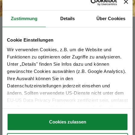
Zustimmung
Details
Über Cookies
New Cycle GmbH
An der Schmiede 4
Cookie Einstellungen
26135 Oldenburg
Wir verwenden Cookies, z.B. um die Website und
Funktionen zu optimieren oder Zugriffe zu analysieren.
+49 (441) 9 20 89 0
Unter „Details" finden Sie Infos dazu und können
info@new-cycle.net
gewünschte Cookies auswählen (z.B. Google Analytics).
Ihre Auswahl können Sie in den
www.new-cycle.net
Datenschutzeinstellungen jederzeit einsehen und
ändern. Sollten verwendete US-Dienste nicht unter dem
Geschäftsleitung: Rui Xu (GF), Folker Rohlfing (GL)
EU-US Data Privacy Framework zertifiziert sein, umfasst
Registergericht: Amtsgericht Oldenburg
Ihre Zustimmung zeitlich begrenzt auch die Einwilligung
Registernummer: HRB 219279
zur Datenverarbeitung außerhalb des EWR,
St.-Nr. 64/200/21212
insbesondere in den USA (Art. 49 Abs. 1 lit. a) DS-GVO).
Cookies zulassen
UStID: DE
359799240
Dort ist es möglich, dass Behörden zu Kontroll- und