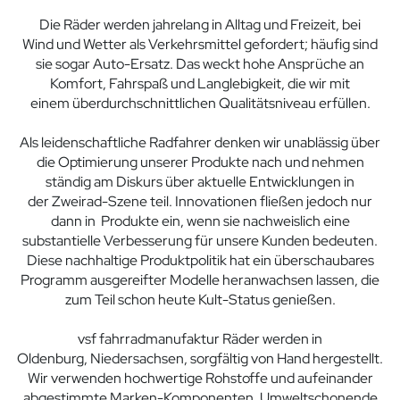
Die Räder werden jahrelang in Alltag und Freizeit, bei
Wind und Wetter als Verkehrsmittel gefordert; häufig sind
sie sogar Auto-Ersatz. Das weckt hohe Ansprüche an
Komfort, Fahrspaß und Langlebigkeit, die wir mit
einem überdurchschnittlichen Qualitätsniveau erfüllen.
Als leidenschaftliche Radfahrer denken wir unablässig über
die Optimierung unserer Produkte nach und nehmen
ständig am Diskurs über aktuelle Entwicklungen in
der Zweirad-Szene teil. Innovationen fließen jedoch nur
dann in Produkte ein, wenn sie nachweislich eine
substantielle Verbesserung für unsere Kunden bedeuten.
Diese nachhaltige Produktpolitik hat ein überschaubares
Programm ausgereifter Modelle heranwachsen lassen, die
zum Teil schon heute Kult-Status genießen.
vsf fahrradmanufaktur Räder werden in
Oldenburg, Niedersachsen, sorgfältig von Hand hergestellt.
Wir verwenden hochwertige Rohstoffe und aufeinander
abgestimmte Marken-Komponenten. Umweltschonende